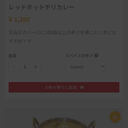
ミニティッカ
レッドホットチリカレー
¥
1,418
-
-
+
+
¥
400
シシカバブ
300
¥
1,280
お好きなカレー1つ
¥
464
¥
918
Note:
ランチタイムでのテイクアウトでは、カレー単品1つに
(2pcs)
(4pcs)
お持ち帰りに追加
お持ち帰りに追加
玉ねぎのベースに100倍以上の辛さを感じたい方にお
日替わりカレー
つき、一枚プレーンナンがサーピスでつきます。 ディナータイ
ムでのテイクアウトでは、単品カレー3つにつき、一枚サーピ
すすめです
新鮮なひき肉を数十種類のスパイスと野菜を混ぜて串
エビとアスパラのカレー
87
スとなります。 なお追加料金で、他のナンに変更もできます。
に刺しタンドリーで焼くジューシーなカバブです。
ナスとチキンカレー
数量
スパイスの辛さ
?
ポークララカレー
122
50
数量
Piece
ミナオススメドレシング
-
+
ナンorライス
-
+
¥
450
タンドリーチキン
お持ち帰りに追加
A ランチ
数量
お持ち帰りに追加
サラダ
-
+
¥
818
チーズナン
エッグサラダ
パー
パル
53
チキンカレーorタマゴカレーor野菜カレー
¥
¥
500
500
45
お持ち帰りに追加