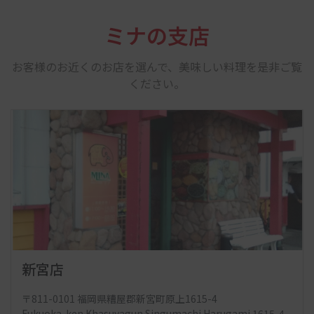
ミナの支店
お客様のお近くのお店を選んで、美味しい料理を是非ご覧
ください。
若松店
〒808-0064 福岡県北九州市若松区宮丸2丁目2-33
2-chōme-2-33 Miyamaru, Wakamatsu Ward, Kitakyushu,