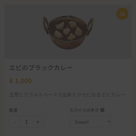
お持ち帰りに追加
¥
495
ひき肉カレーorポークカレーorナスとじゃがいも
サラダ
56
カレーor エッグカレー
数量
ナンorライス
43
-
+
サラダ
99
パーパル
お持ち帰りに追加
ドリンク
エビのブラックカレー
¥
1,000
ガーリックカバブ
48
111
玉葱とカラメルベースで出来たクセになるエビカレー
¥
850
ココナッツチキンカレーセット
数量
スパイスの辛さ
?
¥
1,350
鶏モモ肉をニンニク、カシューナッツ、生クリーム、
チーズ、卵ベースにスパイスを混ぜ風味の良いBBQで
-
+
ココナッツグリルチキンカレー
す