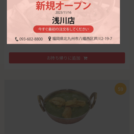
* サラダ
新鮮な鶏肉で作る玉葱ベースのカレー
数量
スパイスの辛さ
?
スイートポテトナン
ニューデリーセット
タンドリーエビ
-
+
¥
500
92
¥
1,327
¥
750
¥
1,450
(2pcs)
(4pcs)
数量
お持ち帰りに追加
ポークララカレー
フレッシュなショウガ、ニンニク、レモン、生クリー
-
+
ナンorライス
ムと 数十種類のスパイスに漬け込んで焼いたリッチな
サラダ
大エビ。
59
お持ち帰りに追加
ミナスペシヤルランチ
数量
Piece
¥
1,391
-
+
Note:
ランチタイムでのテイクアウトでは、カレー単品1つに
つき、一枚プレーンナンがサーピスでつきます。 ディナータイ
Note:
ランチタイムでのテイクアウトでは、カレー単品1つに
日替わりカレー
ムでのテイクアウトでは、単品カレー3つにつき、一枚サーピ
つき、一枚プレーンナンがサーピスでつきます。 ディナータイ
スとなります。 なお追加料金で、他のナンに変更もできます。
バターチキンカレー
ムでのテイクアウトでは、単品カレー3つにつき、一枚サーピ
お持ち帰りに追加