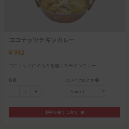
ナンorライス
サラダ
数量
数量
105
パーパル
-
-
+
+
Note:
ランチタイムでのテイクアウトでは、カレー単品1つに
つき、一枚プレーンナンがサーピスでつきます。 ディナータイ
ムでのテイクアウトでは、単品カレー3つにつき、一枚サーピ
ココナッツチキンカレー
お持ち帰りに追加
お持ち帰りに追加
スとなります。 なお追加料金で、他のナンに変更もできます。
チキンチッカ
88
¥
982
¥
850
ココナッツにミルクを加えたチキンカレー
エべレストセット
Note:
ランチタイムでのテイクアウトでは、カレー単品1つに
51
骨なし鶏モモ肉をヨーグルトと数十種類のスパイ
つき、一枚プレーンナンがサーピスでつきます。 ディナータイ
¥
1,682
数量
スパイスの辛さ
?
ムでのテイクアウトでは、単品カレー3つにつき、一枚サーピ
スに漬け込んで釜で焼いたミナ定番料理です。
スとなります。 なお追加料金で、他のナンに変更もできます。
-
+
お好きなカレー1つ
数量
B ランチ
バターチキンカレー
-
+
¥
900
お持ち帰りに追加
エビの焼チーズカレー
キーマじゃがいもナン
お好きなカレー1つ
チーズナンor明太子チーズナン