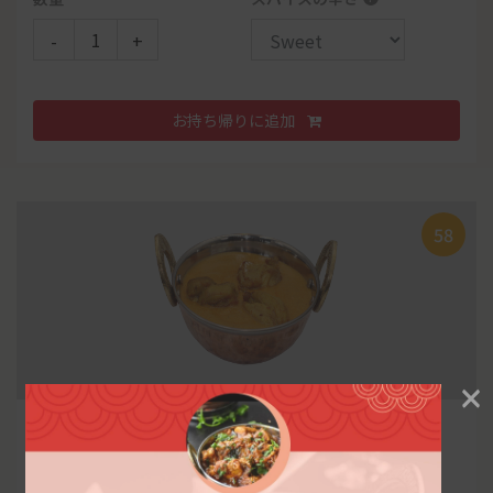
¥
850
-
+
明太チーズナン
101
90
骨付き鶏肉を生クリーム、ほうれん草、ショウガ、ニ
¥
623
ンニ クと数十種類のスパイスに長時間漬け込んだヘル
お持ち帰りに追加
シーカバ ブです。
数量
数量
-
+
58
-
+
D. ランチ
ひき肉とナスのカレーライス
お持ち帰りに追加
¥
¥
1,091
900
お持ち帰りに追加
* チキンカレー
* エビカレー
×
142
* ナンorライス
106
チキンカレー
40
* パーパル
¥
882
* ドリンク