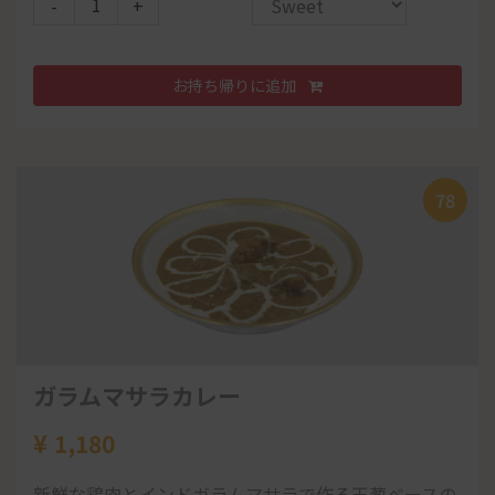
-
シシカバブ2p
+
チーズナンorライス
お持ち帰りに追加
お持ち帰りに追加
お持ち帰りに追加
-
パーパル
+
パーパル
86
サラダ
お持ち帰りに追加
ドリンク
お持ち帰りに追加
サラダ
49
84
81
子供のセットA
32
78
¥
618
38
127
マンゴ ーアイスクリーム
チキンカレー
¥
400
ナンor チーズナン or ライス
ゼリー
ガーリックナン
ミニサラダ
サモサ
チェリー
チーズナンセット
¥
¥
¥
436
177
500
ガラムマサラカレー
パーパル
タンドリーチキン
107
¥
1,500
日替りランチ
¥
1,180
数量
数量
数量
¥
460
¥
918
(1pc)
(full)
¥
900
日替わりカレー
-
-
-
+
+
+
新鮮な鶏肉とインドガラムマサラで作る玉葱ベースの