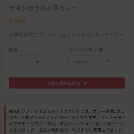
スとなります。 なお追加料金で、他のナンに変更もできます。
ナンorチーズナン
チキンほうれん草カレー
チキンティッカとシシカバブ
¥
982
サラダ
3109
パーパル
新鮮な鶏肉とフレッシュほうれん草のヘルシーカレー
ドリンク
数量
スパイスの辛さ
?
-
+
Note:
ランチタイムでのテイクアウトでは、カレー単品1つに
つき、一枚プレーンナンがサーピスでつきます。 ディナータイ
手羽先
ムでのテイクアウトでは、単品カレー3つにつき、一枚サーピ
お持ち帰りに追加
スとなります。 なお追加料金で、他のナンに変更もできます。
¥
250
¥
480
¥
900
(2pcs)
(4pcs)
(8pcs)
手羽先をショウガ、ニンニクと数十種類のスパイス漬
Note:
ランチタイムでのテイクアウトでは、カレー単品1つに
け込み釜で焼いたBBQです。
つき、一枚プレーンナンがサーピスでつきます。 ディナータイ
ムでのテイクアウトでは、単品カレー3つにつき、一枚サーピ
スとなります。 なお追加料金で、他のナンに変更もできます。
数量
Piece