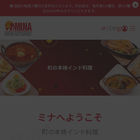
当店は毎週火曜日は定休日となります。則松店は、毎月第1火曜日、第3火曜
日のみお休みさせていただきます。
JP /
EN
スパイスとフレーバーの融
町の本格インド料理
特典ポイントをゲット
バーベキューの種類も豊富
合があなたの味覚を待って
います!
ミナへようこそ
町の本格インド料理