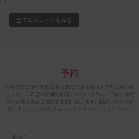
-
+
全てのメニューを探る
お持ち帰りに追加
Note:
ランチタイムでのテイクアウトでは、カレー単品1つに
つき、一枚プレーンナンがサーピスでつきます。 ディナータイ
予約
ムでのテイクアウトでは、単品カレー3つにつき、一枚サーピ
スとなります。 なお追加料金で、他のナンに変更もできます。
お客様のご予約を確認する為に必要な情報入力をお願い致
します。 ご希望の店舗を間違いのないように、予約を決定
される前に再度ご確認をお願い致します。間違いがなけれ
ば、そのまま予約リクエストをクリックしてください。
氏名
*