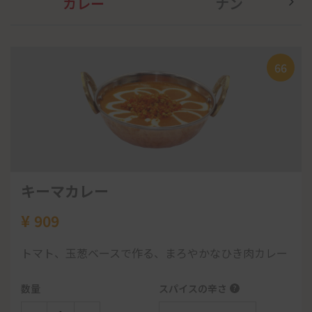
カレー
ナン
Note:
ランチタイムでのテイクアウトでは、カレー単品1つに
66
46
37
80
85
89
31
97
79
つき、一枚プレーンナンがサーピスでつきます。 ディナータイ
ムでのテイクアウトでは、単品カレー3つにつき、一枚サーピ
スとなります。 なお追加料金で、他のナンに変更もできます。
キーマカレー
ミックスナン
ミナミックスグリル
ミナサラダ
パーパル
Cランチ
ミナセット
子供のカレーライス
ミナスイーツ
¥
¥
¥
¥
¥
¥
¥
¥
¥
909
582
1,350
450
300
1,036
1,395
500
450
トマト、玉葱ベースで作る、まろやかなひき肉カレー
タンドリーチキン,シシカバブ,ガーリックカバブ,タン
お好きなカレー1つ
生クリーム、ミルクアーモンドパウダーゼラチン等入
日替わりカレー
数量
数量
数量
ドリーエビのお得なメニュー
ったココナッツ風味のミナ特製デザートです。
エビカレー
-
-
-
+
+
+
エビカレ
ー
orチキンカレ
ー
orポークカレ
ー
or野菜
数量
スパイスの辛さ
?
ナンorライス
102
カレー
数量