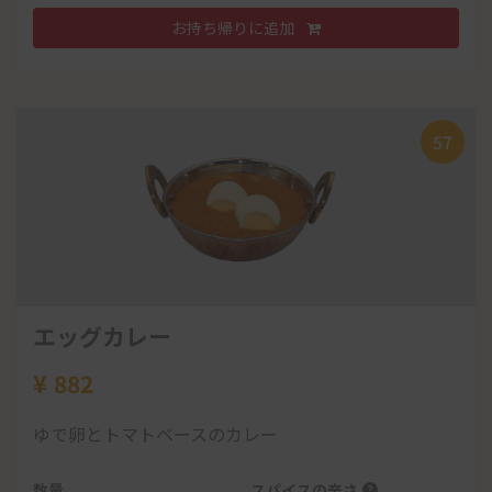
ナンorライス
ほうれん草チーズナン
レディースランチ
お持ち帰りに追加
サラダ
数量
¥
582
パーパル
¥
1,168
-
+
数量
*
日替わりカレー
57
お持ち帰りに追加
-
+
* やさいカレー
100
* ナンorチーズナンorスイートポテトナン
お持ち帰りに追加
44
* パーパル
* ドリンクorデザート
エッグカレー
141
¥
* サラダ
シーフードカレーライス
882
¥
950
* グリーンハーブカバブ
ゆで卵とトマトベースのカレー
グリーンハーブカバブ
数量
スパイスの辛さ
?