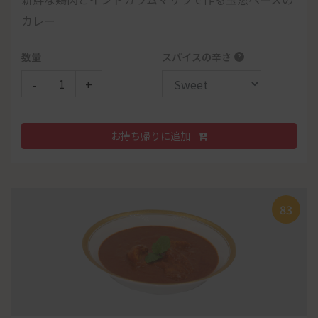
エビブラックカレー
カレー
骨つきモモ肉をヨーグルトと数十種類のスパイスに漬
98
日替わりカレー
チーズナンorライス
け込んで釜で焼いたミナの定番料理です。
ナンorライス
お持ち帰りに追加
お持ち帰りに追加
お持ち帰りに追加
数量
スパイスの辛さ
?
グリーンハーブカバブ
サラダ
数量
Piece
バニラアイスクリーム
パーパル
-
+
パーパル
サラダ
-
+
¥
300
ドリンク
103
114
47
お持ち帰りに追加
子供のセットB
お持ち帰りに追加
¥
709
33
Note:
ランチタイムでのテイクアウトでは、カレー単品1つに
52
つき、一枚プレーンナンがサーピスでつきます。 ディナータイ
キーマカレー
83
ムでのテイクアウトでは、単品カレー3つにつき、一枚サーピ
スとなります。 なお追加料金で、他のナンに変更もできます。
ナンor チーズナン or ライス
41
ナン
チキンサラダ
チキンターメリックスープ
ゼリー
チェリー
¥
¥
¥
309
450
400
パーパル
タンドリーセット
ドリンク
数量
数量